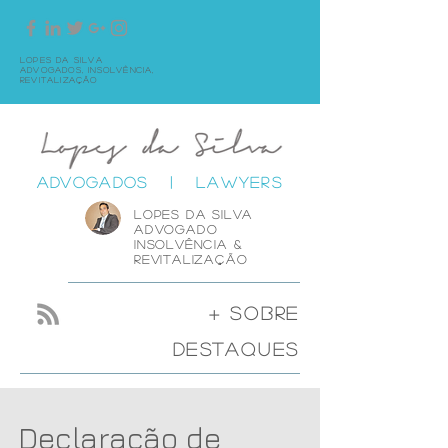
Lopes da Silva
Advogados,
Insolvência,
Revitalização
ADVOGADOS | LAWYERS
lOPES DA SIlva
advogado
insolvência &
revitalização
+ sobre
destaques
Declaração de