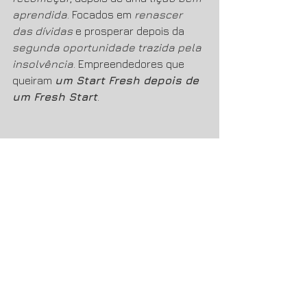
aprendida
. Focados em 
renascer 
das dívidas 
e prosperar depois da 
segunda oportunidade trazida pela 
insolvência
. Empreendedores que 
queiram 
um Start Fresh depois de 
um Fresh Start
. 
Empreendedores, pós-insolventes, 
que estejam a iniciar negócios em 
diversas áreas e estejam a dar os 
primeiros sinais de 
empreendedorismo pós 
insolvência
. No fundo, este programa 
aplica-se a bons exemplos do “
dia 
depois de amanhã!
”, ao 
desenvolvimento de negócios que se 
querem prósperos 
após o processo 