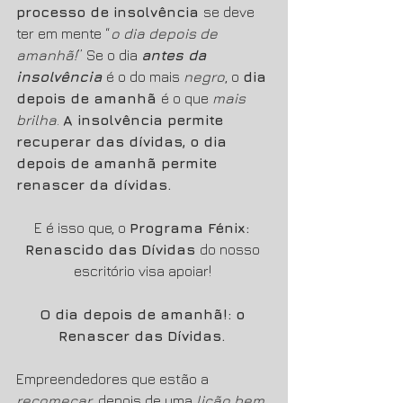
processo de insolvência 
se deve 
ter em mente “
o dia depois de 
amanhã!
” Se o dia 
antes da 
insolvência 
é o do mais 
negro
, o 
dia 
depois de amanhã 
é o que 
mais 
brilha
. 
A insolvência permite 
recuperar das dívidas, o dia 
depois de amanhã permite 
renascer da dívidas. 
E é isso que, o 
Programa Fénix: 
Renascido das Dívidas 
do nosso 
escritório visa apoiar! 
O dia depois de amanhã!: o 
Renascer das Dívidas. 
Empreendedores que estão a 
recomeçar
, depois de uma 
lição bem 