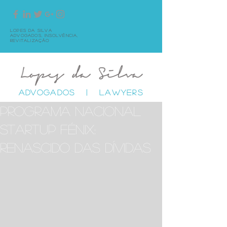
Lopes da Silva
Advogados,
Insolvência,
Revitalização
ADVOGADOS | LAWYERS
Programa Nacional
StartUp Fénix:
Renascido das Dívidas