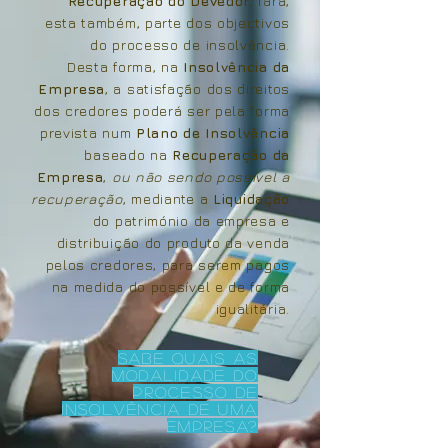
Recuperação do Devedor
, fará,
esta também,
parte dos objectivos
do processo de insolvência.
Desta forma, na
Insolvência da
Empresa
, a satisfação dos direitos
dos credores poderá ser pela forma
prevista num
Plano de Insolvência
baseado na
Recuperação da
Empresa
,
ou não sendo possível a
recuperação
, mediante a
Liquidação
do património da empresa e
distribuição do produto da venda
pelos credores, para serem pagos
na medida do possível e de forma
igualitária.
Sabe quais as
Modalidade do
processo de
insolvência de uma
empresa?