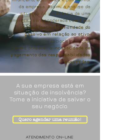
da empresa. Assim, a análise da
situação de insolvência de uma
empresa, será ponderada com base
na
manifesta superioridade do
passivo em relação ao ativo
,
raciocínio ao qual
deverá acrescer a
incapacidade de
pagamento das responsabilidades
assumidas
.​
A sua empresa está em
situação de insolvência?
Tome a iniciativa de salvar o
seu negócio.
Quero agendar uma reunião!
atendimento on-line