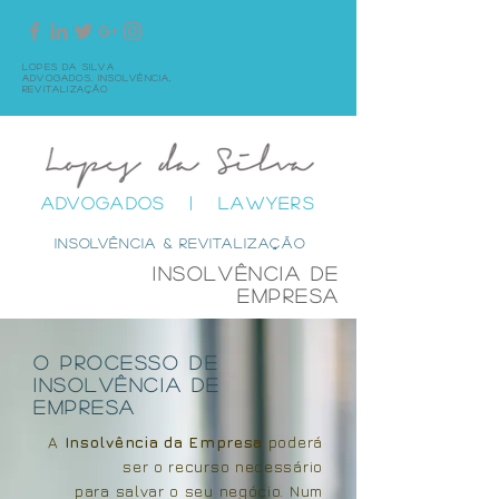
Lopes da Silva
Advogados,
Insolvência,
Revitalização
ADVOGADOS | LAWYERS
INSOLVÊNCIA & rEVITALIZAÇÃO
Insolvência de
Empresa
O Processo de
Insolvência de
empresa
A
Insolvência da Empresa
poderá
ser o recurso necessário
para salvar o seu negócio. Num