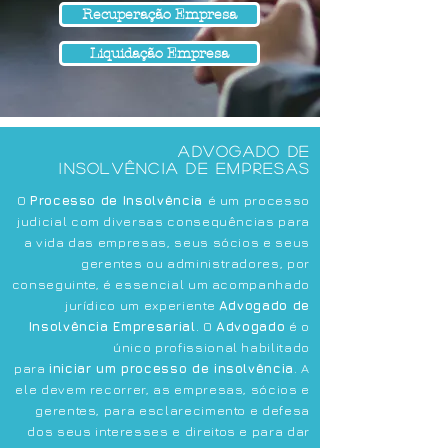
Recuperação Empresa
Liquidação Empresa
Advogado de
Insolvência de Empresas
O
Processo de Insolvência
é um processo
judicial com diversas consequências para
a vida das empresas, seus sócios e seus
gerentes ou administradores, por
conseguinte, é essencial um acompanhado
jurídico um experiente
Advogado de
Insolvência Empresarial
.
O
Advogado
é o
único profissional habilitado
para
iniciar
um processo de insolvência
. A
ele devem recorrer, as empresas, sócios e
gerentes, para esclarecimento e defesa
dos seus interesses e direitos e para dar