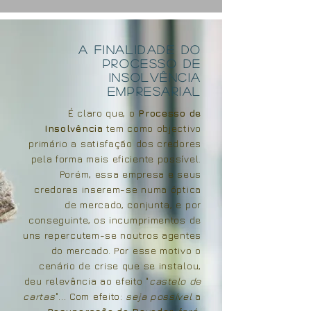
A finalidade do
processo de
Insolvência
EMPRESARIAL
É claro que, o
Processo de
Insolvência
tem como objectivo
primário a satisfação dos credores
pela forma mais eficiente possível.
Porém, essa empresa e seus
credores inserem-se numa óptica
de mercado, conjunta, e por
conseguinte, os incumprimentos de
uns repercutem-se noutros agentes
do mercado. Por esse motivo o
cenário de crise que se instalou,
deu relevância ao efeito "
castelo de
cartas
"...
Com efeito:
seja possível
a