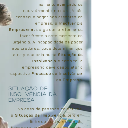
momento avançado de
endividamento, no qual já não
consegue pagar aos credores da
empresa, a
Insolvência
Empresarial
surge como a forma de
fazer frente a este momento de
urgência. A incapacidade de pagar
aos credores, pode determinar que
a empresa caia numa
Situação de
Insolvência
e como tal o
empresário deve despoletar o
respectivo
Processo de Insolvência
da Empresa
.
situação de
insolvência da
empresa
No caso de pessoas colectivas,
a
Situação de Insolvência
, terá em
linha de conta, a situação
financeira, económica e patrimonial