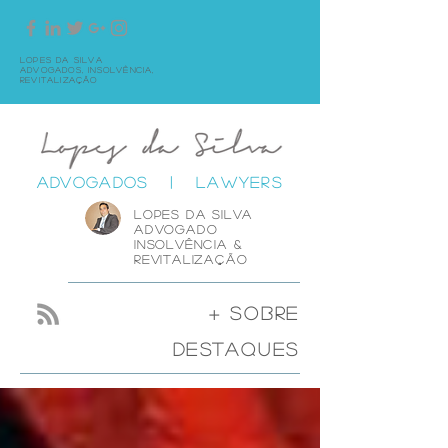
Lopes da Silva
Advogados,
Insolvência,
Revitalização
ADVOGADOS | LAWYERS
lOPES DA SIlva
advogado
insolvência &
revitalização
+ sobre
destaques