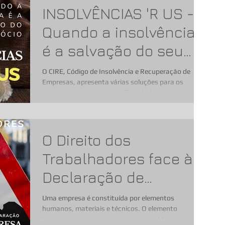
INSOLVÊNCIAS 'R US -
Quando a insolvência
é a salvação do seu
negócio.
O CIRE, Código de Insolvência e Recuperação de
Empresas, apresenta várias soluções para os
negócios que encontrem dificuldades na sua...
O Direito dos
Trabalhadores face à
Declaração de
Insolvência da
Uma empresa é constituída por elementos
humanos, materiais e técnicos. O elemento
Empresa
humano, encerra em si a maior importância.