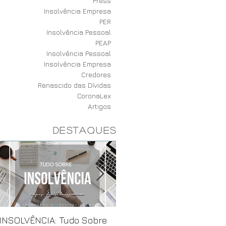
Press
Insolvência Empresa
PER
Insolvência Pessoal
PEAP
Insolvência Pessoal
Insolvência Empresa
Credores
Renascido das Dívidas
CoronaLex
Artigos
destaques
INSOLVÊNCIA: Tudo Sobre
3 Passos para organizar a