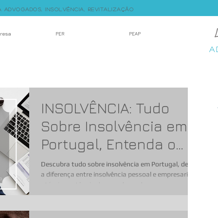
a Advogados,
Insolvência, Revitalização
presa
PER
PEAP
A
INSOLVÊNCIA: Tudo
Sobre Insolvência em
Portugal, Entenda o
Processo
Descubra tudo sobre insolvência em Portugal, desde
a diferença entre insolvência pessoal e empresarial
até a importância de um advogado.