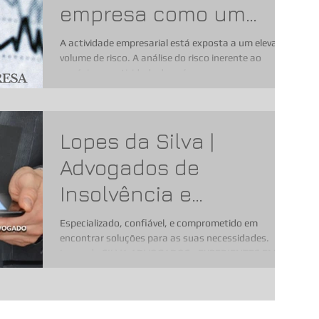
empresa como um
risco permanente.
A actividade empresarial está exposta a um elevado
volume de risco. A análise do risco inerente ao
negócio ou actividade deverá ser uma...
Lopes da Silva |
Advogados de
Insolvência e
Revitalização
Especializado, confiável, e comprometido em
encontrar soluções para as suas necessidades.
Lopes da SILVA ADVOGADOS - EXPERIENTES EM...