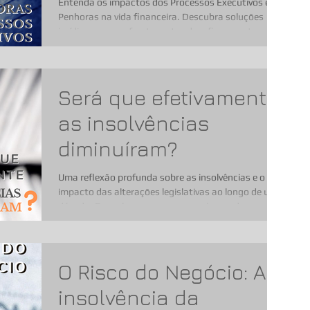
Entenda os impactos dos Processos Executivos e
Penhoras na vida financeira. Descubra soluções
jurídicas para enfrentar estes desafios e prot
Será que efetivamente
as insolvências
diminuíram?
Uma reflexão profunda sobre as insolvências e o
impacto das alterações legislativas ao longo de uma
década. Descubra como os mecanismos de r
O Risco do Negócio: A
insolvência da