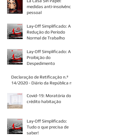
La Casa Sin Papel:
medidas anti-insolvência
pessoal
Lay-Off Simplificado: A
Redução do Período
Normal de Trabalho
Lay-Off Simplificado: A
Proibição do
Despedimento
Declaração de Retificação n.º
14/2020 - Diário da República n.º
62-A/2020, Série I de 2020-03-
28
Covid-19: Moratória do
crédito habitação
Lay-Off Simplificado:
Tudo o que precisa de
saber!