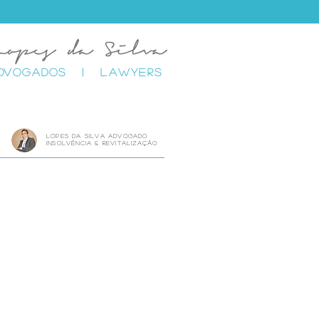
DVOGADOS | LAWYERS
lOPES DA SIlva advogado
insolvência & revitalização