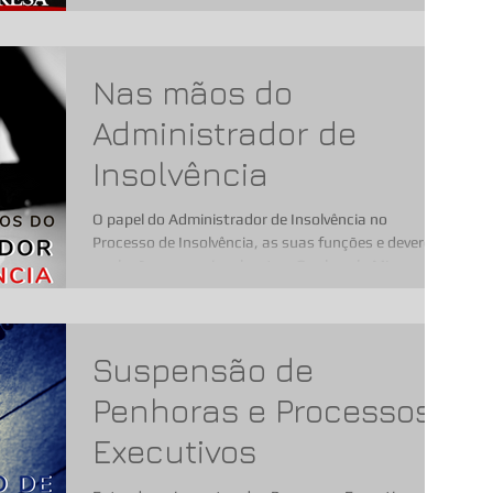
Várias...
Nas mãos do
Administrador de
Insolvência
O papel do Administrador de Insolvência no
Processo de Insolvência, as suas funções e deveres e
a relação com os insolventes. O zelo pela MI
Suspensão de
Penhoras e Processos
Executivos